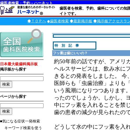
歯医者検索・予約－ハーネット
歯医者を検索、予約、歯科についての知
イトです。
◆ＴＯＰへ
◆歯医者検索
◆最新掲示板
◆掲示板アクセスラ
特 別 記 事
フッ素は歯にいいの？
約50年前の話ですが、アメリ
日本最大級歯科掲示板
ヘルスサービスは、飲み水に
掲示板から探す
きるとの発表をしました。 今
医師らも「虫歯治療」よりも
いう風潮になりつつあります
ページから探す
ったのでしょうか。しかし、
中にフッ素を入れることを禁
歯の患者の減少が見られたの
■気になる症状一発検索
どうして水の中にフッ素を入
キーワード検索を使う