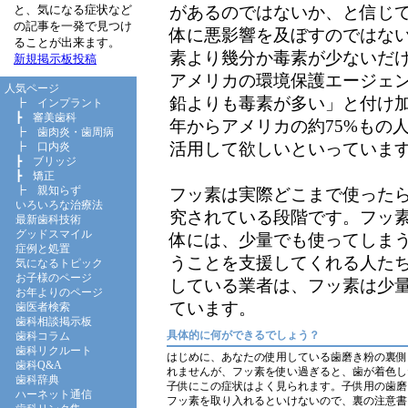
があるのではないか、と信じ
と、気になる症状など
の記事を一発で見つけ
体に悪影響を及ぼすのではな
ることが出来ます。
素より幾分か毒素が少ないだ
新規掲示板投稿
アメリカの環境保護エージェ
人気ページ
鉛よりも毒素が多い」と付け加
┣
インプラント
┣
審美歯科
年からアメリカの約75%もの
┣
歯肉炎・歯周病
活用して欲しいといっていま
┣
口内炎
┣
ブリッジ
┣
矯正
┣
親知らず
フッ素は実際どこまで使った
いろいろな治療法
究されている段階です。フッ
最新歯科技術
グッドスマイル
体には、少量でも使ってしま
症例と処置
うことを支援してくれる人た
気になるトピック
お子様のページ
している業者は、フッ素は少
お年よりのページ
ています。
歯医者検索
歯科相談掲示板
具体的に何ができるでしょう？
歯科コラム
歯科リクルート
はじめに、あなたの使用している歯磨き粉の裏側
歯科Q&A
れませんが、フッ素を使い過ぎると、歯が着色し
歯科辞典
子供にこの症状はよく見られます。子供用の歯磨
ハーネット通信
フッ素を取り入れるといけないので、裏の注意書