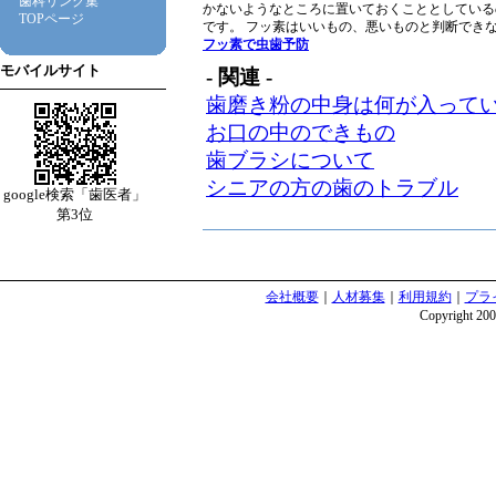
歯科リンク集
かないようなところに置いておくこととしている
TOPページ
です。 フッ素はいいもの、悪いものと判断でき
フッ素で虫歯予防
モバイルサイト
- 関連 -
歯磨き粉の中身は何が入って
お口の中のできもの
歯ブラシについて
シニアの方の歯のトラブル
google検索「歯医者」
第3位
会社概要
｜
人材募集
｜
利用規約
｜
プラ
Copyright 2