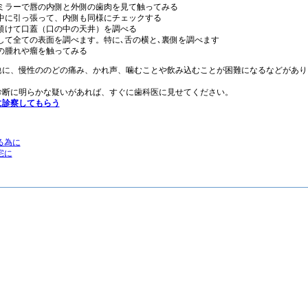
ミラーで唇の内側と外側の歯肉を見て触ってみる
中に引っ張って、内側も同様にチェックする
傾けて口蓋（口の中の天井）を調べる
して全ての表面を調べます。特に､舌の横と､裏側を調べます
の腫れや瘤を触ってみる
他に、慢性ののどの痛み、かれ声、噛むことや飲み込むことが困難になるなどがあり
診断に明らかな疑いがあれば、すぐに歯科医に見せてください。
に診察してもらう
る為に
宅に