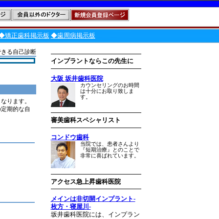
◆矯正歯科掲示板
◆歯周病掲示板
できる自己診断
インプラントならこの先生に
大阪 坂井歯科医院
カウンセリングのお時間
は十分にお取り致しま
す。
くなります。
の定期的な自
審美歯科スペシャリスト
コンドウ歯科
当院では、患者さんより
『短期治療』とのことで
非常に喜ばれています。
アクセス急上昇歯科医院
メインは非切開インプラント-
枚方・寝屋川-
坂井歯科医院には、インプラン