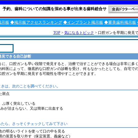
、予約、歯科についての知識を深める事が出来る歯科総合サ
掲示板
◆掲示板アクセスランキング
◆インプラント掲示板
◆審美歯科掲示板
TOP
>
気になるトピック
> 口腔ガンを早期に発見
発見できる自己診断
うに、口腔ガンも早い段階で発見すると、治療で治すことができる場合は非常に多
内科医によって、徹底的な口腔ガンの診断を受け、何もなかったとしても、自宅で
口腔ガンを早期に発見する可能性を増やすことができます。
ときは、次のことを調べてください。
た斑点
、ぶ厚く突出している
痛みが治まらない、又は簡単に出血する
ったら、さっそくチェックしてみて下さい
他の明るいライトを使って口の中を見る
用の装置を取り外す（保定装置、義歯など）