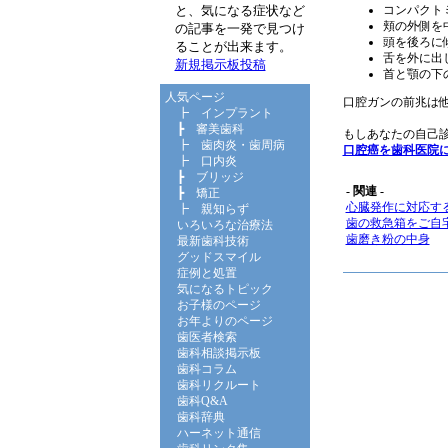
コンパクト
と、気になる症状など
頬の外側を
の記事を一発で見つけ
頭を後ろに
ることが出来ます。
舌を外に出
新規掲示板投稿
首と顎の下
人気ページ
口腔ガンの前兆は
┣
インプラント
┣
審美歯科
もしあなたの自己
┣
歯肉炎・歯周病
口腔癌を歯科医院
┣
口内炎
┣
ブリッジ
- 関連 -
┣
矯正
心臓発作に対応す
┣
親知らず
歯の救急箱をご自
いろいろな治療法
歯磨き粉の中身
最新歯科技術
グッドスマイル
症例と処置
気になるトピック
お子様のページ
お年よりのページ
歯医者検索
歯科相談掲示板
歯科コラム
歯科リクルート
歯科Q&A
歯科辞典
ハーネット通信