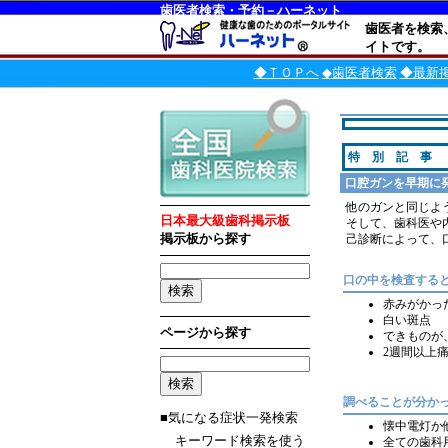
歯医者検索・予約－ハーネット
歯医者を検索
イトです。
◆ＴＯＰへ
◆歯医者検索
◆最新
特 別 記 事
口腔ガンを早期に
他のガンと同じよ
日本最大級歯科掲示板
そして、歯科医や
掲示板から探す
己診断によって、
口の中を検査する
赤みがかっ
白い斑点
ページから探す
できものが
2週間以上
調べることが分か
■気になる症状一発検索
懐中電灯か
キーワード検索を使う
全ての歯科