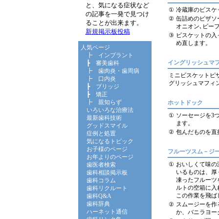
と、気になる症状など
①
冷蔵庫のビスケ
の記事を一発で見つけ
②
缶詰めのピザソ
ることが出来ます。
オニオン､ビー
新規掲示板投稿
③
ビスケットの入
め直します。
人気ページ
┣
インプラント
イングリッシュマ
┣
審美歯科
┣
歯肉炎・歯周病
ミニビスケットピ
┣
口内炎
グリッシュマフィ
┣
ブリッジ
┣
矯正
┣
親知らず
ホットドック
いろいろな治療法
①
ソーセージを3
最新歯科技術
ます。
グッドスマイル
②
包んだものを直
症例と処置
気になるトピック
お子様のページ
フルーツスム－ジ
お年よりのページ
①
おいしくて味の
歯医者検索
いるものは、厚
歯科相談掲示板
凍ったフルーツ
歯科コラム
ルトの空箱に入
歯科リクルート
この作業を飛ば
歯科Q&A
歯科辞典
②
スムージーを作
ハーネット通信
か、バニラヨー