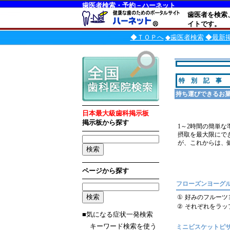
歯医者検索・予約－ハーネット
歯医者を検索
イトです。
◆ＴＯＰへ
◆歯医者検索
◆最新
特 別 記 事
持ち運びできるお
日本最大級歯科掲示板
掲示板から探す
1～2時間の簡単
摂取を最大限にで
が、これからは、
ページから探す
フローズンヨーグ
①
好みのフルーツ
②
それぞれをラッ
■気になる症状一発検索
キーワード検索を使う
ミニビスケットピ