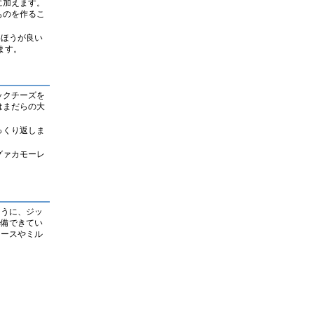
に加えます。
ものを作るこ
いほうが良い
ます。
ックチーズを
はまだらの大
っくり返しま
グァカモーレ
ように、ジッ
準備できてい
ュースやミル