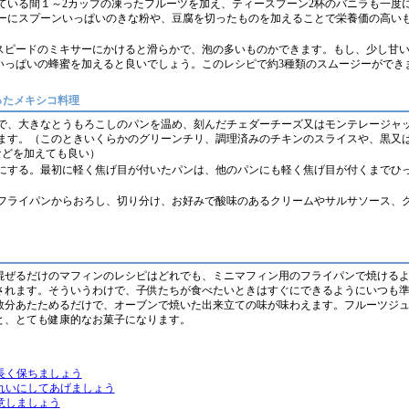
ている間１～2カップの凍ったフルーツを加え、ティースプーン2杯のバニラも一度
ーにスプーンいっぱいのきな粉や、豆腐を切ったものを加えることで栄養価の高い
スピードのミキサーにかけると滑らかで、泡の多いものかできます。もし、少し甘
いっぱいの蜂蜜を加えると良いでしょう。このレシピで約3種類のスムージーができ
ったメキシコ料理
で、大きなとうもろこしのパンを温め、刻んだチェダーチーズ又はモンテレージャ
ます。（このときいくらかのグリーンチリ、調理済みのチキンのスライスや、黒又
などを加えても良い）
にする。最初に軽く焦げ目が付いたパンは、他のパンにも軽く焦げ目が付くまでひ
フライパンからおろし、切り分け、お好みで酸味のあるクリームやサルサソース、
混ぜるだけのマフィンのレシピはどれでも、ミニマフィン用のフライパンで焼ける
されます。そういうわけで、子供たちが食べたいときはすぐにできるようにいつも
数分あたためるだけで、オーブンで焼いた出来立ての味が味わえます。フルーツジ
と、とても健康的なお菓子になります。
長く保ちましょう
れいにしてあげましょう
意しましょう