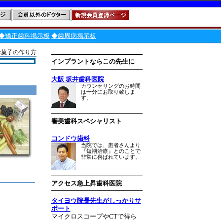
◆矯正歯科掲示板
◆歯周病掲示板
お菓子の作り方
インプラントならこの先生に
大阪 坂井歯科医院
カウンセリングのお時間
は十分にお取り致しま
す。
審美歯科スペシャリスト
コンドウ歯科
当院では、患者さんより
『短期治療』とのことで
非常に喜ばれています。
アクセス急上昇歯科医院
タイヨウ院長先生がしっかりサ
ポート
マイクロスコープやCTで得ら