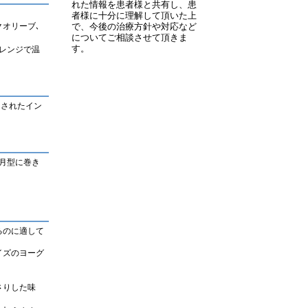
れた情報を患者様と共有し、患
者様に十分に理解して頂いた上
で、今後の治療方針や対応など
クオリーブ､
についてご相談させて頂きま
す。
レンジで温
トされたイン
月型に巻き
るのに適して
イズのヨーグ
。
さりした味