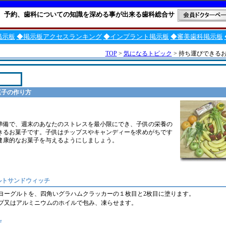
、予約、歯科についての知識を深める事が出来る歯科総合サ
掲示板
◆掲示板アクセスランキング
◆インプラント掲示板
◆審美歯科掲示板
TOP
>
気になるトピック
> 持ち運びできる
菓子の作り方
な準備で、週末のあなたのストレスを最小限にでき、子供の栄養の
きるお菓子です。子供はチップスやキャンディーを求めがちです
健康的なお菓子を与えるようにしましょう。
ルトサンドウィッチ
ヨーグルトを、四角いグラハムクラッカーの１枚目と2枚目に塗ります。
プ又はアルミニウムのホイルで包み、凍らせます。
ザ