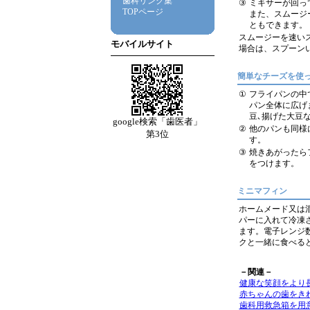
歯科リンク集
③
ミキサーが回っ
TOPページ
また、スムージ
ともできます。
スムージーを速い
モバイルサイト
場合は、スプーン
簡単なチーズを使
①
フライパンの中
パン全体に広げ
豆､揚げた大豆
google検索「歯医者」
②
他のパンも同様
第3位
す。
③
焼きあがったら
をつけます。
ミニマフィン
ホームメード又は
パーに入れて冷凍
ます。電子レンジ
クと一緒に食べる
－関連－
健康な笑顔をより
赤ちゃんの歯をき
歯科用救急箱を用