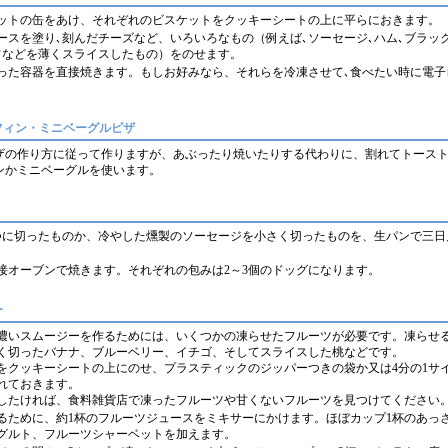
ットの缶をあけ、それぞれのビスケットをクッキーシートの上に平らにおきます。
ースを塗り､刻んだチーズなど、いろいろなもの（例えば､ソーセージ､ハム､ブラッ
フなどを薄くスライスしたもの）をのせます。
った容器を直接焼きます。もしお好みなら、それらを冷凍させて､食べたい時に電子
フィン・ミニベーグルピザ
ザの作り方に従って作りますが、あぶったり焼いたりする代わりに、割れてトース
ンかミニベーグルを使います。
つに切ったものか、冷やした燻製のソーセージを小さく切ったものを、生パンで三日
接オーブンで焼きます。それぞれの包みは2～3個のドッグになります。
ー
濃いスムージーを作るためには、いくつかの凍らせたフルーツが必要です。凍らせ
く切ったバナナ、ブルーベリー、イチゴ、そしてスライスした桃などです。
をクッキーシートの上にのせ、プラスティックのジッパーつきの袋か又は4分の1サ
れておきます。
したければ、食料雑貨店で凍ったフルーツや甘くないフルーツを見つけてください
るために、約1杯のフルーツジュースをミキサーにかけます。ほぼカップ1杯のあっ
グルト、フルーツシャーベットを加えます。