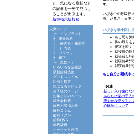
と、気になる症状など
す。
の記事を一発で見つけ
いびき中の呼吸停
ることが出来ます。
痛、だるさ、日中
新規掲示板投稿
人気ページ
いびきを最小限に
┣
インプラント
もし肥り気
┣
審美歯科
鼻の通りを
┣
歯肉炎・歯周病
寝室を暗く
┣
口内炎
就寝前の飲
┣
ブリッジ
就寝前2,
┣
矯正
就寝前4時
┣
親知らず
就寝前4時
いろいろな治療法
最新歯科技術
もし自分が睡眠中
グッドスマイル
症例と処置
- 関連 -
気になるトピック
新しい入れ歯にな
お子様のページ
あなたは歯の手入
お年よりのページ
爽やかな息を手に
歯医者検索
心臓病について
歯科相談掲示板
歯科コラム
歯科リクルート
歯科Q&A
歯科辞典
ハーネット通信