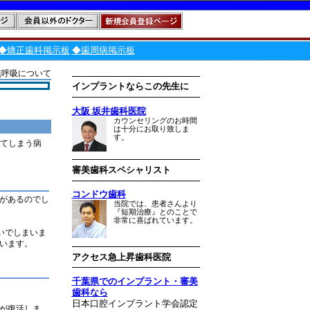
◆矯正歯科掲示板
◆歯周病掲示板
無呼吸について
インプラントならこの先生に
大阪 坂井歯科医院
カウンセリングのお時間
は十分にお取り致しま
す。
ってしまう病
審美歯科スペシャリスト
コンドウ歯科
があるのでし
当院では、患者さんより
『短期治療』とのことで
非常に喜ばれています。
いでしまいま
います。
アクセス急上昇歯科医院
千葉県でのインプラント・審美
歯科なら
日本口腔インプラント学会認定
が復活しま