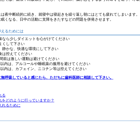
止は夜中断続的に続き、就寝中は寝起きを繰り返し朝にはとても疲れてしまいます。
に眠くなる、日中の活動に支障をきたすなどの問題を併発させます。
抑えるためには
味なら少しダイエットを心がけてください
よくして下さい
、静かな、快適な環境にして下さい
食は控えてください
3時間前は激しい運動は避けてください
間以内は、アルコールや睡眠薬の服用を避けてください
間以内は、カフェイン、ニコチン等は控えてください
に無呼吸していると感じたら、ただちに歯科医師に相談して下さい。
れる
れをどのように行っていますか？
入れるために