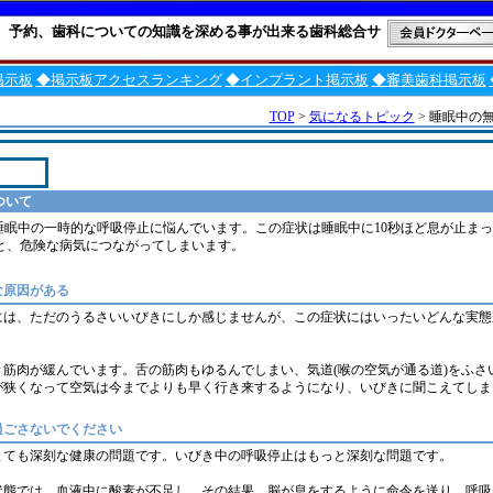
、予約、歯科についての知識を深める事が出来る歯科総合サ
掲示板
◆掲示板アクセスランキング
◆インプラント掲示板
◆審美歯科掲示板
TOP
>
気になるトピック
> 睡眠中の
ついて
が睡眠中の一時的な呼吸停止に悩んでいます。この症状は睡眠中に10秒ほど息が止ま
と、危険な病気につながってしまいます。
な原因がある
には、ただのうるさいいびきにしか感じませんが、この症状にはいったいどんな実態
筋肉が緩んでいます。舌の筋肉もゆるんでしまい、気道(喉の空気が通る道)をふさ
が狭くなって空気は今までよりも早く行き来するようになり、いびきに聞こえてしま
過ごさないでください
とても深刻な健康の問題です。いびき中の呼吸停止はもっと深刻な問題です。
状態では、血液中に酸素が不足し、その結果、脳が息をするように命令を送り、呼吸