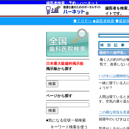
歯医者検索・予約－ハーネット
歯医者を検索
イトです。
◆ＴＯＰへ
◆歯医者検索
◆最新
特 別 記 事
睡眠中の無呼吸に
働く人の約10%
日本最大級歯科掲示板
気で、改善しない
掲示板から探す
いびきには精神的
一緒に寝ている人
ょうか？
ページから探す
人間は寝ているとき
す。空気の通り道
この様な状況を見
就寝中のいびきは
■気になる症状一発検索
キーワード検索を使う
気道がふさがった