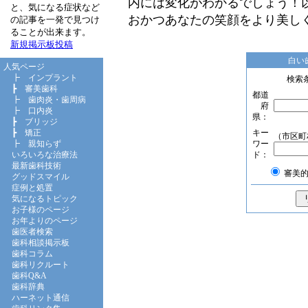
内には変化がわかるでしょう！
と、気になる症状など
おかつあなたの笑顔をより美し
の記事を一発で見つけ
ることが出来ます。
新規掲示板投稿
白い
人気ページ
┣
インプラント
検索
┣
審美歯科
都道
┣
歯肉炎・歯周病
府
┣
口内炎
県：
┣
ブリッジ
キー
┣
矯正
（市区町
ワー
┣
親知らず
ド：
いろいろな治療法
最新歯科技術
審美的
グッドスマイル
症例と処置
気になるトピック
お子様のページ
お年よりのページ
歯医者検索
歯科相談掲示板
歯科コラム
歯科リクルート
歯科Q&A
歯科辞典
ハーネット通信