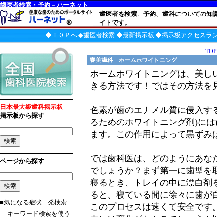
歯医者検索・予約－ハーネット
歯医者を検索、予約、歯科についての知
イトです。
◆ＴＯＰへ
◆歯医者検索
◆最新掲示板
◆掲示板アクセスラ
TOP
審美歯科 ホームホワイトニング
ホームホワイトニングは、美し
きる方法です！ではその方法を
日本最大級歯科掲示板
色素が歯のエナメル質に侵入す
掲示板から探す
るためのホワイトニング剤)に
ます。この作用によって黒ずみ
では歯科医は、どのようにあな
ページから探す
でしょうか？まず第一に歯型を
寝るとき、トレイの中に漂白剤
ると、寝ている間に徐々に歯が
■気になる症状一発検索
このプロセスは速くて安全です。
キーワード検索を使う