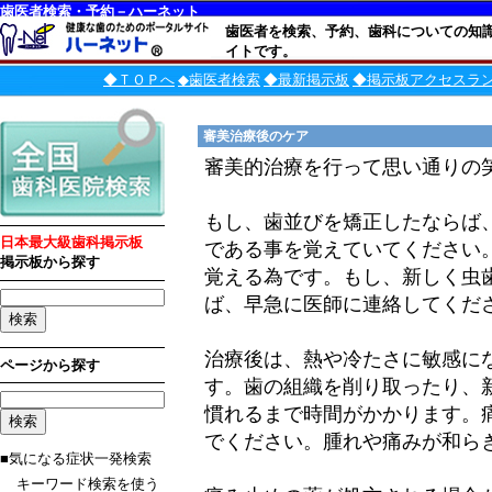
歯医者検索・予約－ハーネット
歯医者を検索、予約、歯科についての知
イトです。
◆ＴＯＰへ
◆歯医者検索
◆最新掲示板
◆掲示板アクセスラ
審美治療後のケア
審美的治療を行って思い通りの
もし、歯並びを矯正したならば
日本最大級歯科掲示板
である事を覚えていてください
掲示板から探す
覚える為です。もし、新しく虫
ば、早急に医師に連絡してくだ
治療後は、熱や冷たさに敏感に
ページから探す
す。歯の組織を削り取ったり、
慣れるまで時間がかかります。
でください。腫れや痛みが和ら
■気になる症状一発検索
キーワード検索を使う