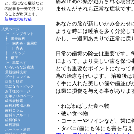
痛み止めの薬が処方される場合
と、気になる症状など
ませんがそれも正常な症状です
の記事を一発で見つけ
ることが出来ます。
新規掲示板投稿
あなたの脳が新しいかみ合わせ
人気ページ
ような時には唾液を多く分泌し
┣
インプラント
かし、一週間あまりで正常に戻
┣
審美歯科
┣
歯肉炎・歯周病
┣
口内炎
日常の歯垢の除去は重要です。
┣
ブリッジ
┣
矯正
によって、より美しい歯を保つ
┣
親知らず
いろいろな治療法
とても重要なポイントになって
最新歯科技術
為の治療を行います。 治療後
グッドスマイル
症例と処置
く手に入れた美しい歯や歯並び
気になるトピック
は歯に損傷を与える事がありま
お子様のページ
お年よりのページ
歯医者検索
・ねばねばした食べ物
歯科相談掲示板
歯科コラム
・硬い食べ物
歯科リクルート
・コーヒーやワインなど、歯に
歯科Q&A
歯科辞典
・タバコ(歯にも体にも害を与え
ハーネット通信