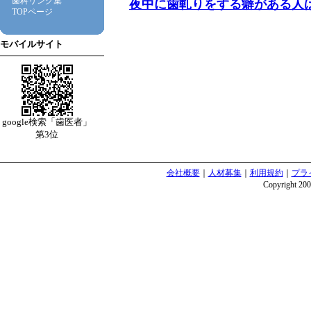
歯科リンク集
夜中に歯軋りをする癖がある人
TOPページ
モバイルサイト
google検索「歯医者」
第3位
会社概要
｜
人材募集
｜
利用規約
｜
プラ
Copyright 2