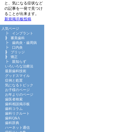
と、気になる症状など
の記事を一発で見つけ
ることが出来ます。
新規掲示板投稿
人気ページ
┣
インプラント
┣
審美歯科
┣
歯肉炎・歯周病
┣
口内炎
┣
ブリッジ
┣
矯正
┣
親知らず
いろいろな治療法
最新歯科技術
グッドスマイル
症例と処置
気になるトピック
お子様のページ
お年よりのページ
歯医者検索
歯科相談掲示板
歯科コラム
歯科リクルート
歯科Q&A
歯科辞典
ハーネット通信