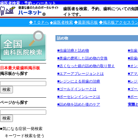
歯医者検索・予約－ハーネット
歯医者を検索、予約、歯科についての知
イトです。
◆ＴＯＰへ
◆歯医者検索
◆最新掲示板
◆掲示板アクセスラ
詰め物
■虫歯治療と詰め物
■虫
■奥歯の磨耗した詰め物の交換
■前
■古くなった銀の詰め物の取り替え
■オ
日本最大級歯科掲示板
掲示板から探す
■エアーアブレージョンとは
■ア
■レジンによる前歯の治療
■レ
■ゴールドインレーとは
■ゴ
■ポーセレンインレーとは
■ポ
ページから探す
■詰め物を詰めた後のケア
実際
■気になる症状一発検索
キーワード検索を使う