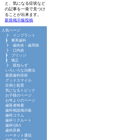
と、気になる症状など
の記事を一発で見つけ
ることが出来ます。
新規掲示板投稿
人気ページ
┣
インプラント
┣
審美歯科
┣
歯肉炎・歯周病
┣
口内炎
┣
ブリッジ
┣
矯正
┣
親知らず
いろいろな治療法
最新歯科技術
グッドスマイル
症例と処置
気になるトピック
お子様のページ
お年よりのページ
歯医者検索
歯科相談掲示板
歯科コラム
歯科リクルート
歯科Q&A
歯科辞典
ハーネット通信