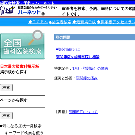
歯医者検索・予約－ハーネット
歯医者を検索、予約、歯科についての知
イトです。
◆ＴＯＰへ
◆歯医者検索
◆最新掲示板
◆掲示板アクセスラ
顎の問題
■顎関節症とは
顎関節症を歯科医院に相談
日本最大級歯科掲示板
特別記事：
TMJ（顎関節）の障害
掲示板から探す
症例と処置：
顎関節の痛み
ページから探す
【書籍】
顎関節症について
■気になる症状一発検索
キーワード検索を使う