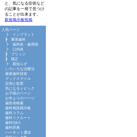
と、気になる症状など
の記事を一発で見つけ
ることが出来ます。
新規掲示板投稿
人気ページ
┣
インプラント
┣
審美歯科
┣
歯肉炎・歯周病
┣
口内炎
┣
ブリッジ
┣
矯正
┣
親知らず
いろいろな治療法
最新歯科技術
グッドスマイル
症例と処置
気になるトピック
お子様のページ
お年よりのページ
歯医者検索
歯科相談掲示板
歯科コラム
歯科リクルート
歯科Q&A
歯科辞典
ハーネット通信