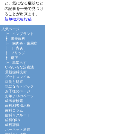
と、気になる症状など
の記事を一発で見つけ
ることが出来ます。
新規掲示板投稿
人気ページ
┣
インプラント
┣
審美歯科
┣
歯肉炎・歯周病
┣
口内炎
┣
ブリッジ
┣
矯正
┣
親知らず
いろいろな治療法
最新歯科技術
グッドスマイル
症例と処置
気になるトピック
お子様のページ
お年よりのページ
歯医者検索
歯科相談掲示板
歯科コラム
歯科リクルート
歯科Q&A
歯科辞典
ハーネット通信