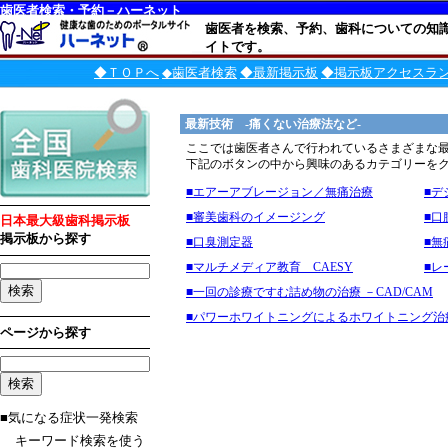
歯医者検索・予約－ハーネット
歯医者を検索、予約、歯科についての知
イトです。
◆ＴＯＰへ
◆歯医者検索
◆最新掲示板
◆掲示板アクセスラ
最新技術 -痛くない治療法など-
ここでは歯医者さんで行われているさまざまな
下記のボタンの中から興味のあるカテゴリーを
■エアーアブレージョン／無痛治療
■デ
■審美歯科のイメージング
■口
日本最大級歯科掲示板
掲示板から探す
■口臭測定器
■無
■マルチメディア教育 CAESY
■レ
■一回の診療ですむ詰め物の治療 －CAD/CAM
■パワーホワイトニングによるホワイトニング治
ページから探す
■気になる症状一発検索
キーワード検索を使う