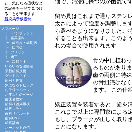
価で、清潔に保つのが困難で
と、気になる症状など
の記事を一発で見つけ
ることが出来ます。
留め具はこれまで通りステン
新規掲示板投稿
太さによって強度を調整しま
人気ページ
ら選べるようになりました。
┣
インプラント
することも出来ます。このよ
┣
審美歯科
┣
歯肉炎・歯周病
れの場合で使用されます。
┣
口内炎
┣
ブリッジ
┣
矯正
骨の中に植わっ
┣
親知らず
いろいろな治療法
るものがありま
最新歯科技術
歯の両側に特殊
グッドスマイル
症例と処置
の骨組織はなく
気になるトピック
ます。 この仕
お子様のページ
お年よりのページ
歯医者検索
矯正装置を装着すると、歯を
歯科相談掲示板
歯科コラム
これまで以上に専門家による
歯科リクルート
もし、プラークが正しく取り
歯科Q&A
歯科辞典
ことになります。
ハーネット通信