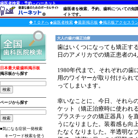
歯医者検索・予約－ハーネット
歯医者を検索、予約、歯科についての知
イトです。
◆ＴＯＰへ
◆歯医者検索
◆最新掲示板
◆掲示板アクセスラ
大人の歯の矯正治療
歯はいくつになっても矯正す
日のアメリカでの矯正患者の4
日本最大級歯科掲示板
1980年代まで、それぞれの
掲示板から探す
用のワイヤーが取り付けられ
ってしまいます。
幸いなことに、今日、それら
ページから探す
ケット（矯正治療時に使われ
プラスチックの矯正器具）を
うになりました。装着感も向
■気になる症状一発検索
たなくなりました。半透明な
キーワード検索を使う