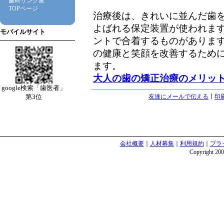
歯科リンク集
TOPページ
治療後は、きれいに並んだ歯
よばれる保定装置が使われま
モバイルサイト
ントで合着するものがありま
の健康と笑顔を改善するため
ます。
大人の歯の矯正治療のメリッ
google検索「歯医者」
第3位
友達にメールで伝える
┃
印
会社概要
｜
人材募集
｜
利用規約
｜
プラ
Copyright 2