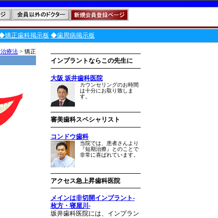
◆矯正歯科掲示板
◆歯周病掲示板
な治療法
> 矯正
インプラントならこの先生に
大阪 坂井歯科医院
カウンセリングのお時間
は十分にお取り致しま
す。
審美歯科スペシャリスト
コンドウ歯科
当院では、患者さんより
『短期治療』とのことで
非常に喜ばれています。
アクセス急上昇歯科医院
メインは非切開インプラント-
枚方・寝屋川-
坂井歯科医院には、インプラン