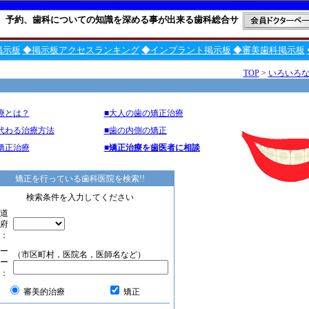
、予約、歯科についての知識を深める事が出来る歯科総合サ
掲示板
◆掲示板アクセスランキング
◆インプラント掲示板
◆審美歯科掲示板
TOP
>
いろいろ
療とは？
■大人の歯の矯正治療
代わる治療方法
■歯の内側の矯正
矯正治療
■矯正治療を歯医者に相談
矯正を行っている歯科医院を検索!!
検索条件を入力してください
道
府
：
ー
（市区町村，医院名，医師名など）
ー
：
審美的治療
矯正