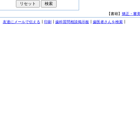
【書籍】
矯正・審
友達にメールで伝える
┃
印刷
┃
歯科質問相談掲示板
┃
歯医者さんを検索
┃