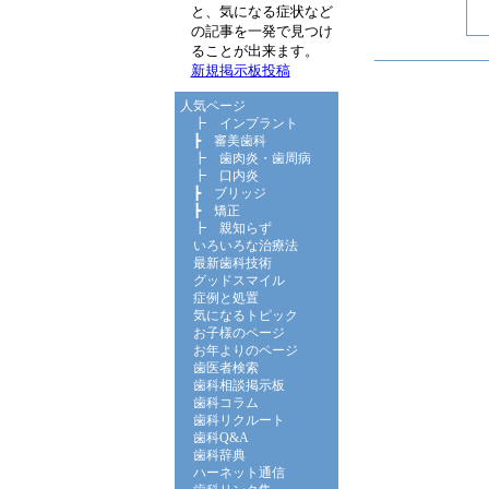
と、気になる症状など
の記事を一発で見つけ
ることが出来ます。
新規掲示板投稿
人気ページ
┣
インプラント
┣
審美歯科
┣
歯肉炎・歯周病
┣
口内炎
┣
ブリッジ
┣
矯正
┣
親知らず
いろいろな治療法
最新歯科技術
グッドスマイル
症例と処置
気になるトピック
お子様のページ
お年よりのページ
歯医者検索
歯科相談掲示板
歯科コラム
歯科リクルート
歯科Q&A
歯科辞典
ハーネット通信