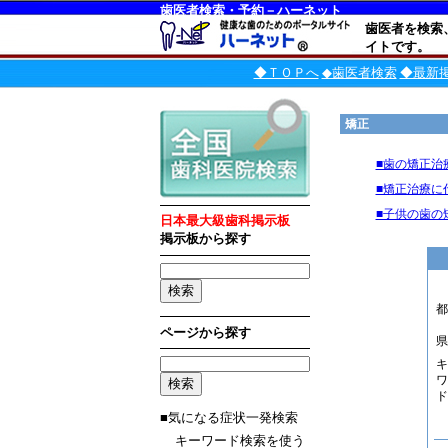
歯医者検索・予約－ハーネット
歯医者を検索
イトです。
◆ＴＯＰへ
◆歯医者検索
◆最新
矯正
■歯の矯正治
■矯正治療に
■子供の歯の
日本最大級歯科掲示板
掲示板から探す
都
ページから探す
県
キ
ワ
ド
■気になる症状一発検索
キーワード検索を使う