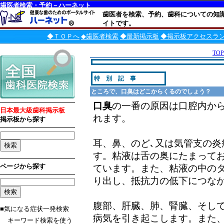
歯医者検索・予約－ハーネット
歯医者を検索、予約、歯科についての知
イトです。
◆ＴＯＰへ
◆歯医者検索
◆最新掲示板
◆掲示板アクセスラ
TOP
特 別 記 事
ところで、口臭はどこからくるのでしょう？
口臭
の一番の原因は口腔内か
日本最大級歯科掲示板
れます。
掲示板から探す
耳、鼻、のど､又は気管支の
す。粘液は舌の奥にたまって
ページから探す
ています。また、粘液の中のタ
り出し、抵抗力の低下につな
腹部、肝臓、肺、腎臓、そし
■気になる症状一発検索
病気を引き起こします。また
キーワード検索を使う