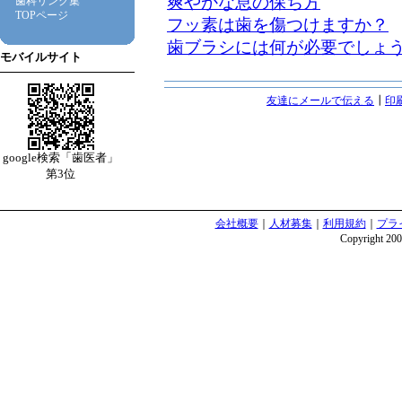
爽やかな息の保ち方
歯科リンク集
TOPページ
フッ素は歯を傷つけますか？
歯ブラシには何が必要でしょ
モバイルサイト
友達にメールで伝える
┃
印
google検索「歯医者」
第3位
会社概要
｜
人材募集
｜
利用規約
｜
プラ
Copyright 2