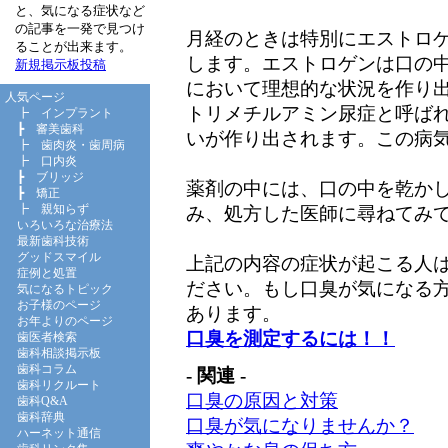
と、気になる症状など
の記事を一発で見つけ
月経のときは特別にエストロ
ることが出来ます。
します。エストロゲンは口の
新規掲示板投稿
において理想的な状況を作り
人気ページ
トリメチルアミン尿症と呼ば
┣
インプラント
┣
審美歯科
いが作り出されます。この病
┣
歯肉炎・歯周病
┣
口内炎
┣
ブリッジ
薬剤の中には、口の中を乾か
┣
矯正
┣
親知らず
み、処方した医師に尋ねてみ
いろいろな治療法
最新歯科技術
グッドスマイル
上記の内容の症状が起こる人
症例と処置
ださい。もし口臭が気になる
気になるトピック
お子様のページ
あります。
お年よりのページ
口臭を測定するには！！
歯医者検索
歯科相談掲示板
歯科コラム
- 関連 -
歯科リクルート
口臭の原因と対策
歯科Q&A
歯科辞典
口臭が気になりませんか？
ハーネット通信